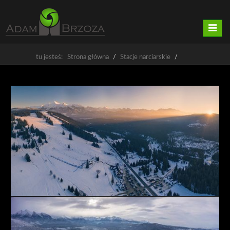
Nawig
tu jesteś: Strona główna
Stacje narciarskie