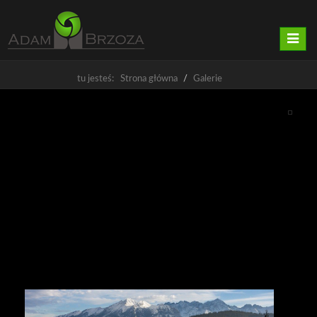
Nawig
tu jesteś: Strona główna
Galerie
Reklama Lotnicze - Obiekty