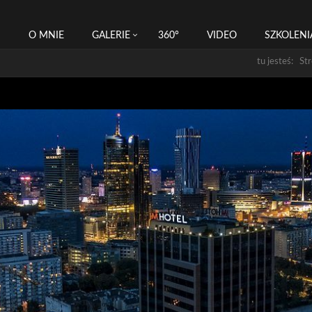
I
O MNIE
GALERIE
360°
VIDEO
SZKOLENI
tu jesteś: St