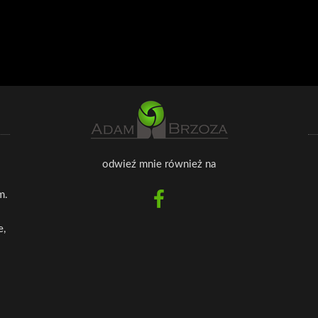
odwieź mnie również na
m.
e,